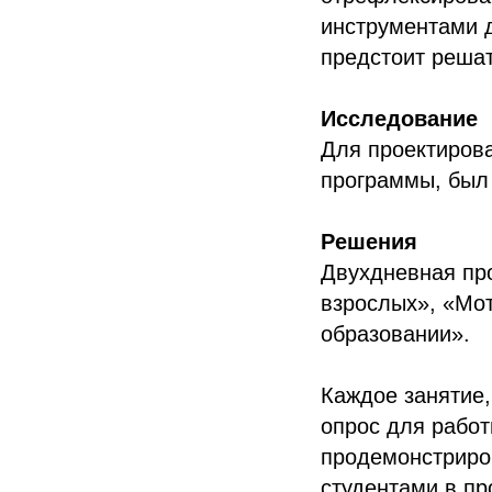
инструментами 
предстоит решат
Исследование
Для проектиров
программы, был
Решения
Двухдневная про
взрослых», «Мот
образовании».
Каждое занятие,
опрос для работ
продемонстриров
студентами в пр