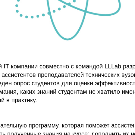
 IT компании совместно с командой LLLab раз
 ассистентов преподавателей технических вузов
еден опрос студентов для оценки эффективност
мания, каких знаний студентам не хватило име
й в практику.
ательную программу, которая поможет ассисте
ть полученные знания на курсе; дополнить их