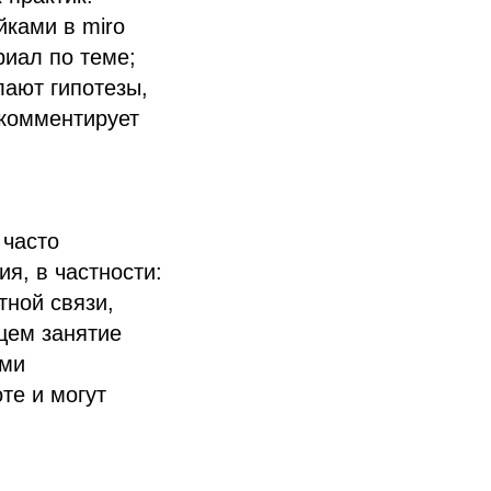
йками в miro
риал по теме;
лают гипотезы,
 комментирует
 часто
я, в частности:
тной связи,
щем занятие
ыми
те и могут