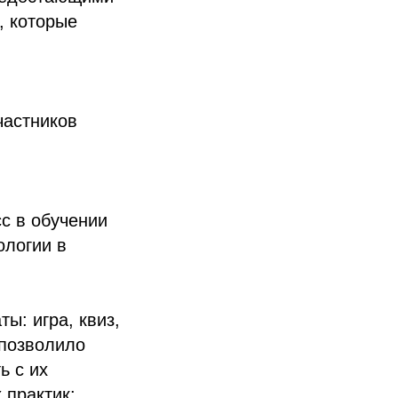
, которые
частников
с в обучении
ологии в
ы: игра, квиз,
 позволило
ь с их
 практик: