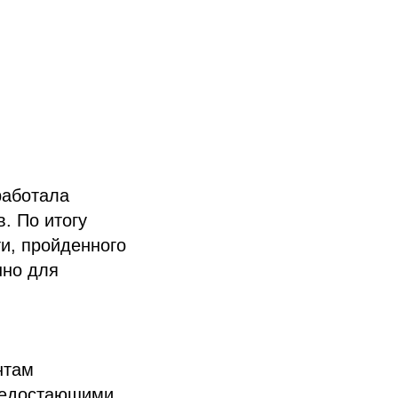
работала
. По итогу
и, пройденного
нно для
нтам
 недостающими