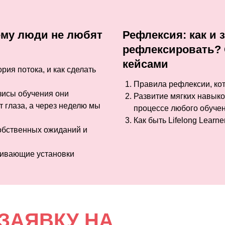
ему люди не любят
Рефлексия: как и 
рефлексировать? 
кейсами
рия потока, и как сделать
Правила рефлексии, кот
изисы обучения они
Развитие мягких навыков
т глаза, а через неделю мы
процессе любого обуче
Как быть Lifelong Learn
собственных ожиданий и
чивающие установки
ЗАЯВКУ НА