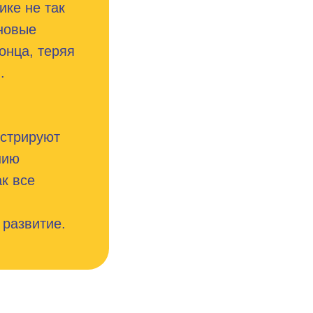
ике не так
 новые
онца, теряя
.
стрируют
нию
к все
 развитие.