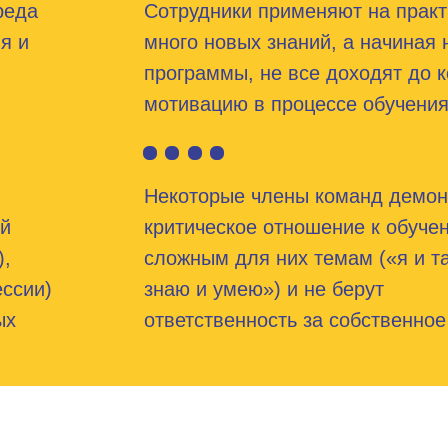
реда
Сотрудники применяют на практ
я и
много новых знаний, а начиная
программы, не все доходят до к
мотивацию в процессе обучения
Некоторые члены команд демон
ый
критическое отношение к обуче
),
сложным для них темам («я и та
ссии)
знаю и умею») и не берут
ых
ответственность за собственное