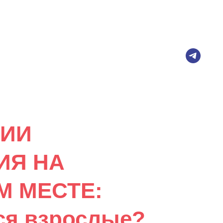
рс для передачи в
университет
ГИИ
ИЯ НА
М МЕСТЕ:
тся взрослые?