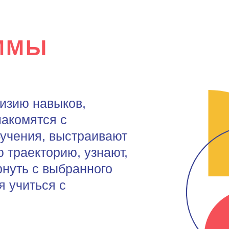
ММЫ
визию навыков,
акомятся с
учения, выстраивают
 траекторию, узнают,
рнуть с выбранного
я учиться с