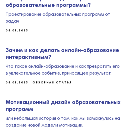
образовательные программы?
Renata in Dialogues (ex-LLLab)
Проектирование образовательных программ от
задач
04.08.2025
Зачем и как делать онлайн-образование
интерактивным?
Что такое онлайн-образование и как превратить его
в увлекательное событие, приносящее результат.
я согласен / согласна с
политикой
конфиденциальности
и
публичной
04.08.2025
ОБЗОРНАЯ СТАТЬЯ
офертой
я хочу получать ежемесячную полезную
Мотивационный дизайн образовательных
рассылку от Ренаты Гизатулиной
программ
или небольшая история о том, как мы замахнулись на
написать Ренате
создание новой модели мотивации.