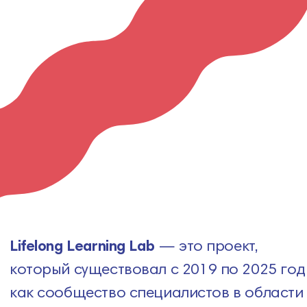
Lifelong Learning Lab
— это проект,
который существовал с 2019 по 2025 год
как сообщество специалистов в области
образования. За это время я запустила
десятки курсов, в комьюнити приняли
участие более тысячи профессионалов,
мы публиковали результаты
исследований в виде тулбокса
и сотрудничали с ведущими
университетами и компаниями в России
и за рубежом.