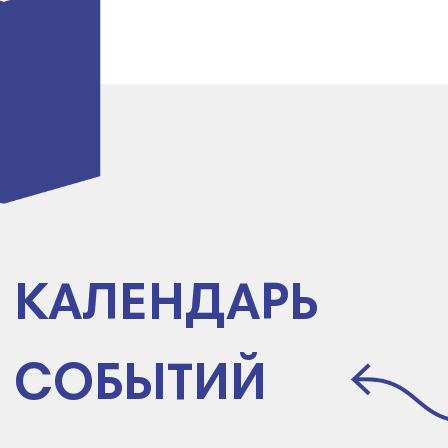
ТУЛБОКС
Набор инструментов для всех,
кто хочет внедрять инновации
в образовательный процесс
в корпоративном обучении, edtech,
школах и университетах.
Все инструменты Toolbox ➔