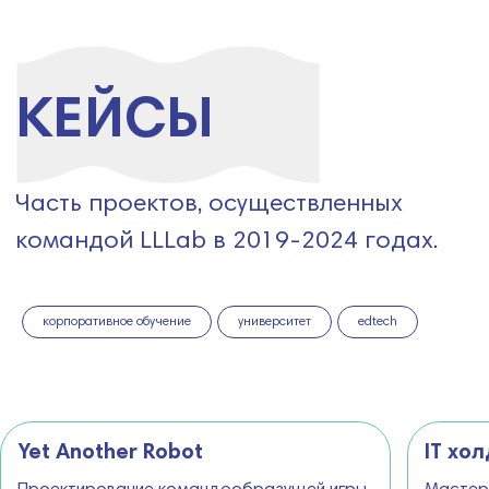
корпоративное обучение
университет
edtech
Yet Another Robot
IT хо